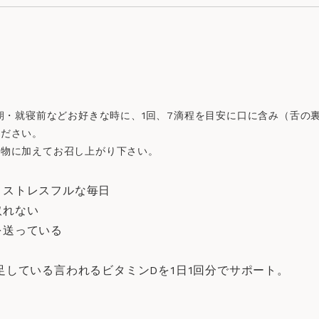
に朝・就寝前などお好きな時に、1回、7滴程を目安に口に含み（舌の
ください。
べ物に加えてお召し上がり下さい。
くストレスフルな毎日
取れない
を送っている
足している言われるビタミンDを1日1回分でサポート。