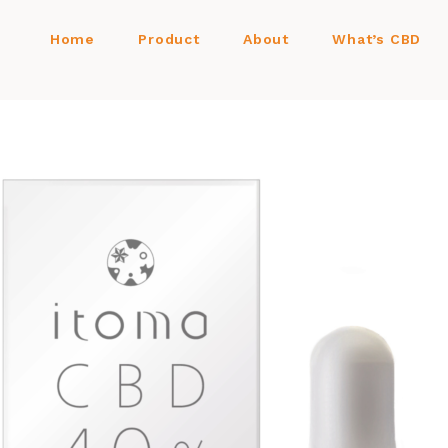
Home
Product
About
What’s CBD