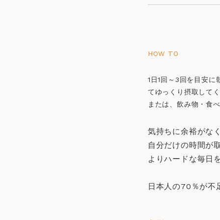
HOW TO
1日1回～3回を目安
てゆっくり摂取して
または、飲み物・食
気持ちに余裕がな
自分だけの時間が
よりハードな毎日
日本人の70％が不