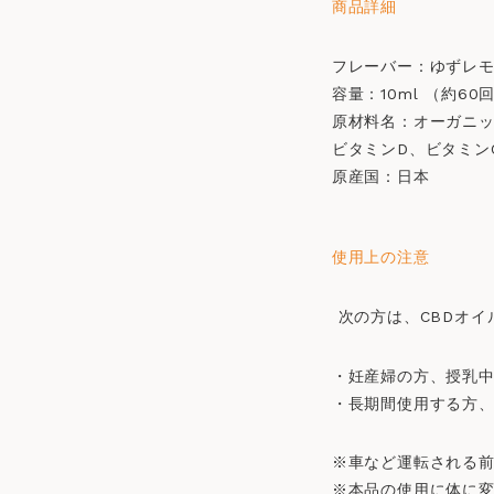
商品詳細
フレーバー：ゆずレ
容量：10ml （約6
原材料名：オーガニッ
ビタミンD、ビタミン
原産国：日本​​
使用上の注意
次の方は、CBDオイ
・妊産婦の方、授乳
・長期間使用する方
※車など運転される
※本品の使用に体に