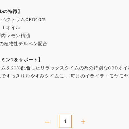
イルの特徴】
ペクトラムCBD40％
ＣＴオイル
戸内レモン精油
分の植物性テルペン配合
タミンDをサポート】
ムを20%配合したリラックスタイムの為の特別なCBDオイ
果ですっきりおやすみタイムに 。毎月のイライラ・モヤモ
–
+