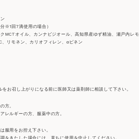
モン
0回分※1回7滴使用の場合）
クMCTオイル、カンナビジオール、高知県産ゆず精油、瀬戸内レ
C、リモネン、カリオフィレン、αピネン
ルをお召し上がりになる前に医師又は薬剤師に相談して下さい。
中の方。
、アレルギーの方、服薬中の方。
前は服用をお控え下さい。
変調をきたした場合には、直ちに使用を中止してください。